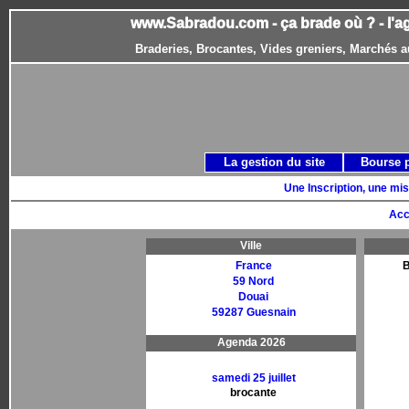
www.Sabradou.com - ça brade où ? - l'a
Braderies, Brocantes, Vides greniers, Marchés a
La gestion du site
Bourse 
Une Inscription, une mis
Acc
Ville
France
B
59 Nord
Douai
59287 Guesnain
Agenda 2026
samedi 25 juillet
brocante