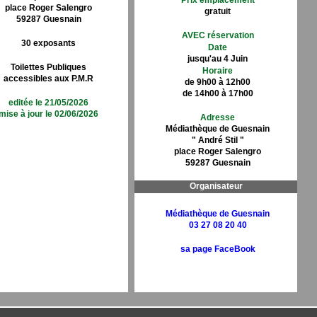
Prix emplacement
place Roger Salengro
gratuit
59287 Guesnain
AVEC réservation
30 exposants
Date
jusqu'au 4 Juin
Toilettes Publiques
Horaire
accessibles aux P.M.R
de 9h00 à 12h00
de 14h00 à 17h00
editée le 21/05/2026
mise à jour le 02/06/2026
Adresse
Médiathèque de Guesnain
" André Stil "
place Roger Salengro
59287 Guesnain
Organisateur
Médiathèque de Guesnain
03 27 08 20 40
sa page FaceBook