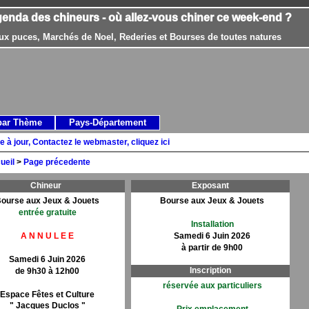
genda des chineurs - où allez-vous chiner ce week-end ?
ux puces, Marchés de Noel, Rederies et Bourses de toutes natures
par Thème
Pays-Département
e à jour, Contactez le webmaster, cliquez ici
ueil
>
Page précedente
Chineur
Exposant
ourse aux Jeux & Jouets
Bourse aux Jeux & Jouets
entrée gratuite
Installation
A N N U L E E
Samedi 6 Juin 2026
à partir de 9h00
Samedi 6 Juin 2026
Inscription
de 9h30 à 12h00
réservée aux particuliers
Espace Fêtes et Culture
" Jacques Duclos "