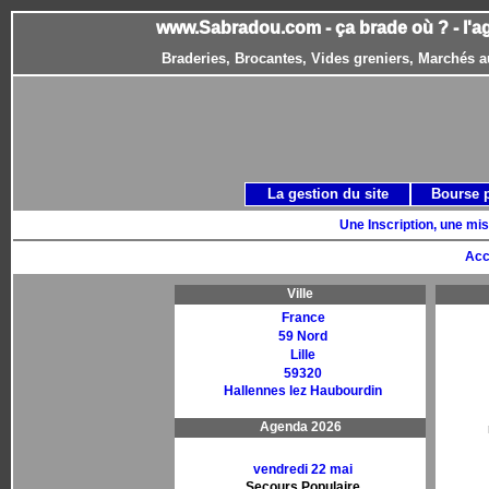
www.Sabradou.com - ça brade où ? - l'a
Braderies, Brocantes, Vides greniers, Marchés a
La gestion du site
Bourse 
Une Inscription, une mis
Acc
Ville
France
59 Nord
Lille
59320
Hallennes lez Haubourdin
Agenda 2026
vendredi 22 mai
Secours Populaire