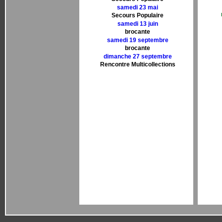
samedi 23 mai
Secours Populaire
samedi 13 juin
brocante
samedi 19 septembre
brocante
dimanche 27 septembre
Rencontre Multicollections