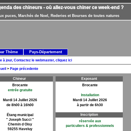
genda des chineurs - où allez-vous chiner ce week-end ?
ux puces, Marchés de Noel, Rederies et Bourses de toutes natures
par Thème
Pays-Département
e à jour, Contactez le webmaster, cliquez ici
ueil
>
Page précedente
Chineur
Exposant
Brocante
Brocante
entrée gratuite
Installation
Mardi 14 Juillet 2026
Mardi 14 Juillet 2026
de 8h00 à 16h00
à partir de 6h30
Inscription
Étang municipal
" Joseph Succi "
réservée aux
Chemin d Oisy
particuliers & professionnels
59255 Haveluy