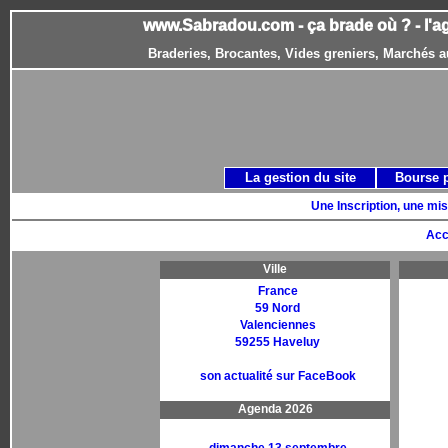
www.Sabradou.com - ça brade où ? - l'a
Braderies, Brocantes, Vides greniers, Marchés a
La gestion du site
Bourse 
Une Inscription, une mis
Acc
Ville
France
59 Nord
Valenciennes
59255 Haveluy
son actualité sur FaceBook
Agenda 2026