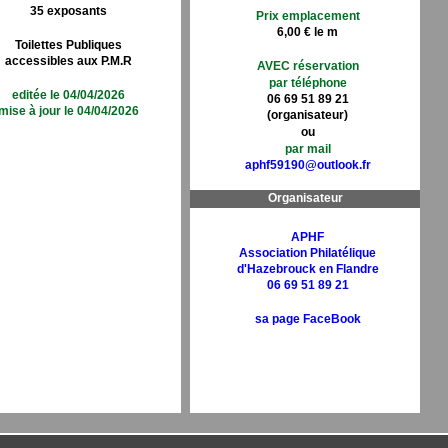
35 exposants
Prix emplacement
6,00 € le m
Toilettes Publiques
accessibles aux P.M.R
AVEC réservation
par téléphone
editée le 04/04/2026
06 69 51 89 21
mise à jour le 04/04/2026
(organisateur)
ou
par mail
aphf59190@outlook.fr
Organisateur
APHF
Association Philatélique
d'Hazebrouck en Flandre
06 69 51 89 21
sa page FaceBook