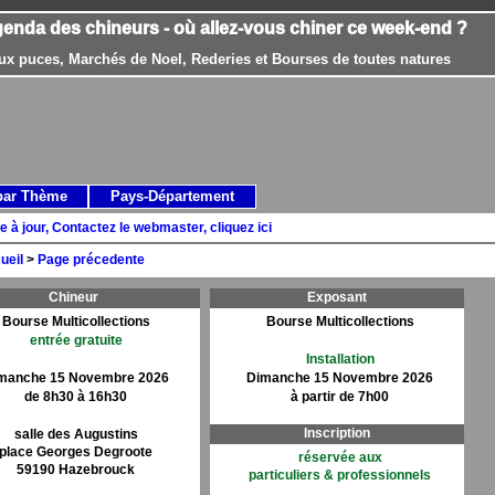
genda des chineurs - où allez-vous chiner ce week-end ?
ux puces, Marchés de Noel, Rederies et Bourses de toutes natures
par Thème
Pays-Département
e à jour, Contactez le webmaster, cliquez ici
ueil
>
Page précedente
Chineur
Exposant
Bourse Multicollections
Bourse Multicollections
entrée gratuite
Installation
manche 15 Novembre 2026
Dimanche 15 Novembre 2026
de 8h30 à 16h30
à partir de 7h00
Inscription
salle des Augustins
place Georges Degroote
réservée aux
59190 Hazebrouck
particuliers & professionnels