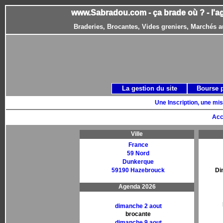
www.Sabradou.com - ça brade où ? - l'a
Braderies, Brocantes, Vides greniers, Marchés a
La gestion du site
Bourse 
Une Inscription, une mis
Acc
Ville
France
59 Nord
Dunkerque
59190 Hazebrouck
Di
Agenda 2026
dimanche 2 aout
brocante
dimanche 9 aout