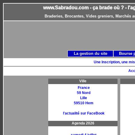
www.Sabradou.com - ça brade où ? - l'a
Braderies, Brocantes, Vides greniers, Marchés a
La gestion du site
Bourse 
Une Inscription, une mis
Acc
Ville
France
59 Nord
Lille
59510 Hem
l'actualité sur FaceBook
Agenda 2026