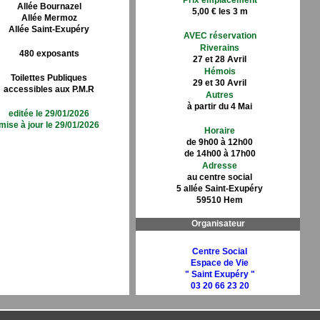
Prix emplacement
Allée Bournazel
5,00 € les 3 m
Allée Mermoz
Allée Saint-Exupéry
AVEC réservation
Riverains
480 exposants
27 et 28 Avril
Hémois
Toilettes Publiques
29 et 30 Avril
accessibles aux P.M.R
Autres
à partir du 4 Mai
editée le 29/01/2026
mise à jour le 29/01/2026
Horaire
de 9h00 à 12h00
de 14h00 à 17h00
Adresse
au centre social
5 allée Saint-Exupéry
59510 Hem
Organisateur
Centre Social
Espace de Vie
" Saint Exupéry "
03 20 66 23 20
le site de l'organisateur