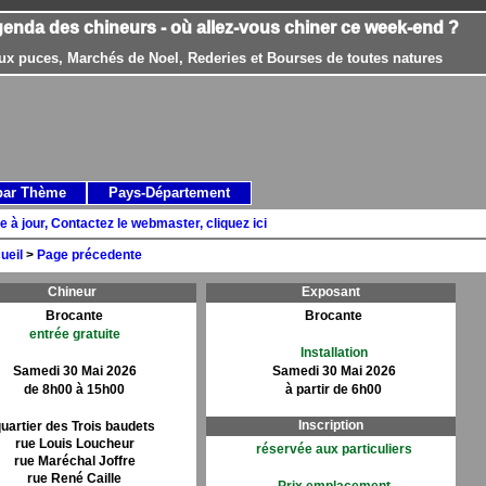
genda des chineurs - où allez-vous chiner ce week-end ?
ux puces, Marchés de Noel, Rederies et Bourses de toutes natures
par Thème
Pays-Département
e à jour, Contactez le webmaster, cliquez ici
ueil
>
Page précedente
Chineur
Exposant
Brocante
Brocante
entrée gratuite
Installation
Samedi 30 Mai 2026
Samedi 30 Mai 2026
de 8h00 à 15h00
à partir de 6h00
Inscription
uartier des Trois baudets
rue Louis Loucheur
réservée aux particuliers
rue Maréchal Joffre
rue René Caille