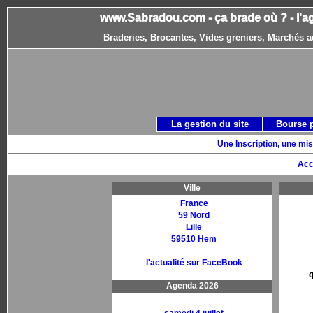
www.Sabradou.com - ça brade où ? - l'a
Braderies, Brocantes, Vides greniers, Marchés a
La gestion du site
Bourse 
Une Inscription, une mis
Acc
Ville
France
59 Nord
Lille
59510 Hem
l'actualité sur FaceBook
q
Agenda 2026