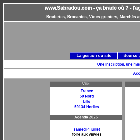
www.Sabradou.com - ça brade où ? - l'a
Braderies, Brocantes, Vides greniers, Marchés a
La gestion du site
Bourse 
Une Inscription, une mis
Acc
Ville
France
59 Nord
Lille
59134 Herlies
Agenda 2026
samedi 4 juillet
foire aux vinyles