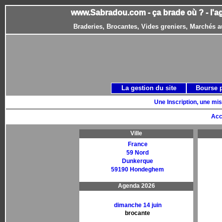
www.Sabradou.com - ça brade où ? - l'a
Braderies, Brocantes, Vides greniers, Marchés a
La gestion du site
Bourse 
Une Inscription, une mis
Acc
Ville
France
59 Nord
Dunkerque
59190 Hondeghem
Agenda 2026
dimanche 14 juin
brocante