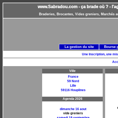
www.Sabradou.com - ça brade où ? - l'a
Braderies, Brocantes, Vides greniers, Marchés a
La gestion du site
Bourse 
Une Inscription, une mis
Acc
Ville
France
59 Nord
Lille
59116 Houplines
Agenda 2026
dimanche 16 aout
vide greniers
samedi 19 septembre