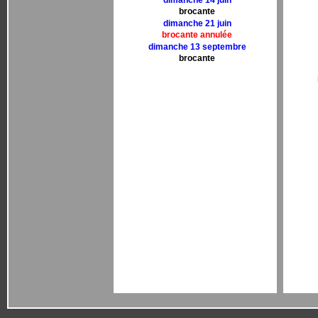
dimanche 14 juin
brocante
dimanche 21 juin
brocante annulée
dimanche 13 septembre
brocante