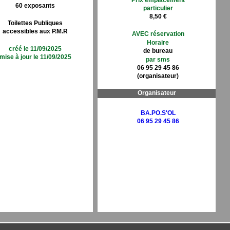
Prix emplacement
60 exposants
particulier
8,50 €
Toilettes Publiques
accessibles aux P.M.R
AVEC réservation
Horaire
créé le 11/09/2025
de bureau
mise à jour le 11/09/2025
par sms
06 95 29 45 86
(organisateur)
Organisateur
BA.PO.S'OL
06 95 29 45 86