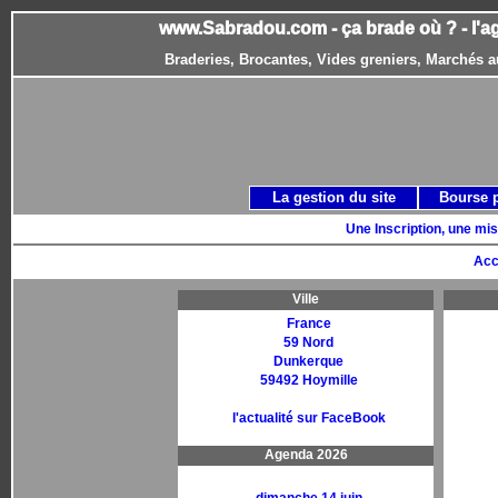
www.Sabradou.com - ça brade où ? - l'a
Braderies, Brocantes, Vides greniers, Marchés a
La gestion du site
Bourse 
Une Inscription, une mis
Acc
Ville
France
59 Nord
Dunkerque
59492 Hoymille
l'actualité sur FaceBook
Agenda 2026