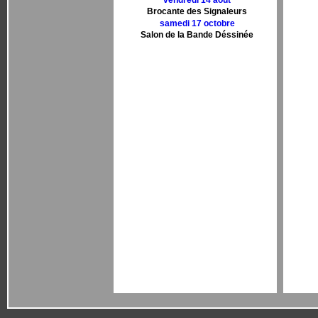
vendredi 14 aout
Brocante des Signaleurs
samedi 17 octobre
Salon de la Bande Déssinée