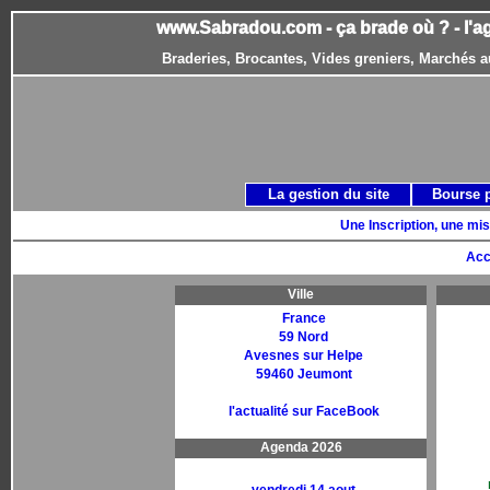
www.Sabradou.com - ça brade où ? - l'a
Braderies, Brocantes, Vides greniers, Marchés a
La gestion du site
Bourse 
Une Inscription, une mis
Acc
Ville
France
59 Nord
Avesnes sur Helpe
59460 Jeumont
l'actualité sur FaceBook
Agenda 2026