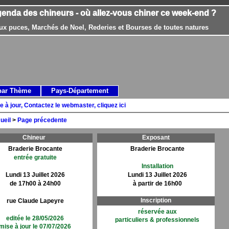
genda des chineurs - où allez-vous chiner ce week-end ?
ux puces, Marchés de Noel, Rederies et Bourses de toutes natures
par Thème
Pays-Département
e à jour, Contactez le webmaster, cliquez ici
ueil
>
Page précedente
Chineur
Exposant
Braderie Brocante
Braderie Brocante
entrée gratuite
Installation
Lundi 13 Juillet 2026
Lundi 13 Juillet 2026
de 17h00 à 24h00
à partir de 16h00
Inscription
rue Claude Lapeyre
réservée aux
editée le 28/05/2026
particuliers & professionnels
mise à jour le 07/07/2026