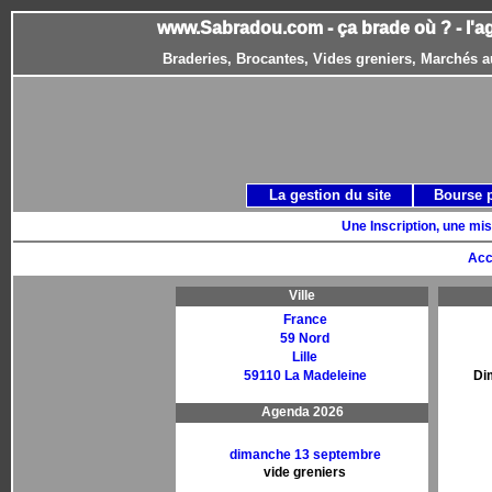
www.Sabradou.com - ça brade où ? - l'a
Braderies, Brocantes, Vides greniers, Marchés a
La gestion du site
Bourse 
Une Inscription, une mis
Acc
Ville
France
59 Nord
Lille
59110 La Madeleine
Di
Agenda 2026
dimanche 13 septembre
vide greniers