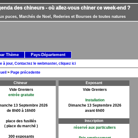
genda des chineurs - où allez-vous chiner ce week-end ?
ux puces, Marchés de Noel, Rederies et Bourses de toutes natures
par Thème
Pays-Département
e à jour, Contactez le webmaster, cliquez ici
ueil
>
Page précedente
Chineur
Exposant
Vide Greniers
Vide Greniers
entrée gratuite
Installation
manche 13 Septembre 2026
Dimanche 13 Septembre 2026
de 8h00 à 16h00
avant 6h00
Inscription
place des fusillés
( place du marché )
réservé aux particuliers
300 exposants