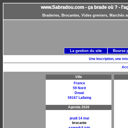
www.Sabradou.com - ça brade où ? - l'a
Braderies, Brocantes, Vides greniers, Marchés a
La gestion du site
Bourse 
Une Inscription, une mis
Acc
Ville
France
59 Nord
Douai
59167 Lallaing
Agenda 2026
jeudi 14 mai
brocante
samedi 6 juin