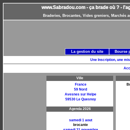
www.Sabradou.com - ça brade où ? - l'a
Braderies, Brocantes, Vides greniers, Marchés a
La gestion du site
Bourse 
Une Inscription, une mis
Acc
Ville
France
Br
59 Nord
Avesnes sur Helpe
59530 Le Quesnoy
Agenda 2026
samedi 1 aout
brocante
samedi 21 novembre