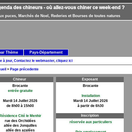
genda des chineurs - où allez-vous chiner ce week-end ?
ux puces, Marchés de Noel, Rederies et Bourses de toutes natures
par Thème
Pays-Département
e à jour, Contactez le webmaster, cliquez ici
ueil
>
Page précedente
Chineur
Exposant
Brocante
Brocante
entrée gratuite
Installation
Mardi 14 Juillet 2026
Mardi 14 Juillet 2026
de 8h00 à 15h00
à partir de 6h30
Inscription
Résidence Cité le Menhir
rue des Orchidées
réservée aux particuliers
allée des Jonquilles
allée des azalées