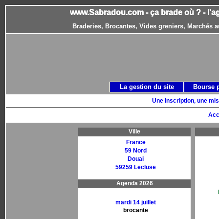
www.Sabradou.com - ça brade où ? - l'a
Braderies, Brocantes, Vides greniers, Marchés a
La gestion du site
Bourse 
Une Inscription, une mis
Acc
Ville
France
59 Nord
Douai
59259 Lecluse
Agenda 2026
mardi 14 juillet
brocante