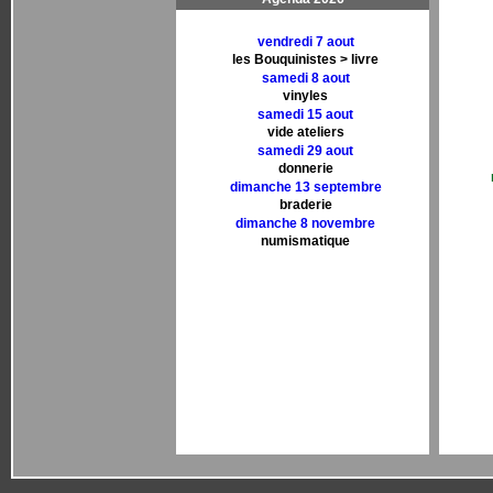
vendredi 7 aout
les Bouquinistes > livre
samedi 8 aout
vinyles
samedi 15 aout
vide ateliers
samedi 29 aout
donnerie
dimanche 13 septembre
braderie
dimanche 8 novembre
numismatique