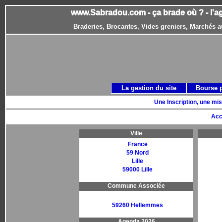
www.Sabradou.com - ça brade où ? - l'a
Braderies, Brocantes, Vides greniers, Marchés a
La gestion du site
Bourse 
Une Inscription, une mis
Acc
Ville
France
59 Nord
Lille
59000 Lille
Commune Associée
59260 Hellemmes
Agenda 2026