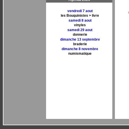
vendredi 7 aout
les Bouquinistes > livre
samedi 8 aout
vinyles
samedi 29 aout
donnerie
dimanche 13 septembre
braderie
dimanche 8 novembre
numismatique