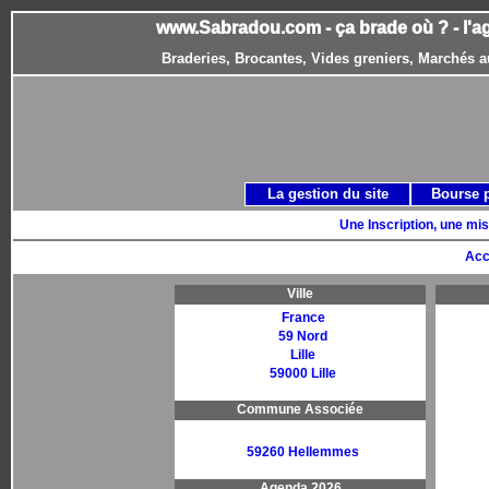
www.Sabradou.com - ça brade où ? - l'a
Braderies, Brocantes, Vides greniers, Marchés a
La gestion du site
Bourse 
Une Inscription, une mis
Acc
Ville
France
59 Nord
Lille
59000 Lille
Commune Associée
59260 Hellemmes
Agenda 2026