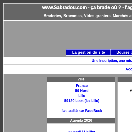
www.Sabradou.com - ça brade où ? - l'a
Braderies, Brocantes, Vides greniers, Marchés a
La gestion du site
Bourse 
Une Inscription, une mis
Acc
Ville
France
v
59 Nord
Lille
59120 Loos (lez Lille)
l'actualité sur FaceBook
Agenda 2026