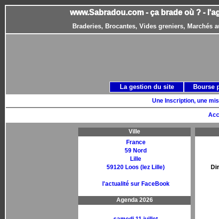
www.Sabradou.com - ça brade où ? - l'a
Braderies, Brocantes, Vides greniers, Marchés a
La gestion du site
Bourse 
Une Inscription, une mis
Acc
Ville
France
59 Nord
Lille
59120 Loos (lez Lille)
Di
l'actualité sur FaceBook
Agenda 2026