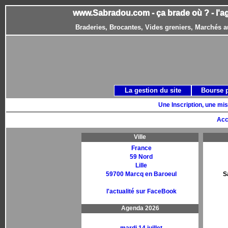
www.Sabradou.com - ça brade où ? - l'a
Braderies, Brocantes, Vides greniers, Marchés a
La gestion du site
Bourse 
Une Inscription, une mis
Acc
Ville
France
59 Nord
Lille
59700 Marcq en Baroeul
S
l'actualité sur FaceBook
Agenda 2026