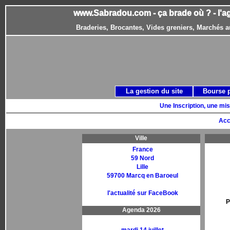
www.Sabradou.com - ça brade où ? - l'a
Braderies, Brocantes, Vides greniers, Marchés a
La gestion du site
Bourse 
Une Inscription, une mis
Acc
Ville
France
59 Nord
Lille
59700 Marcq en Baroeul
l'actualité sur FaceBook
P
Agenda 2026