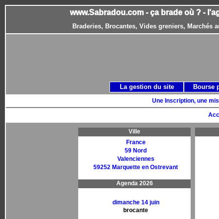
www.Sabradou.com - ça brade où ? - l'a
Braderies, Brocantes, Vides greniers, Marchés a
La gestion du site
Bourse 
Une Inscription, une mis
Acc
Ville
France
59 Nord
Valenciennes
59252 Marquette en Ostrevant
Agenda 2026
dimanche 14 juin
brocante