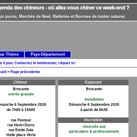
genda des chineurs - où allez-vous chiner ce week-end ?
ux puces, Marchés de Noel, Rederies et Bourses de toutes natures
par Thème
Pays-Département
e à jour, Contactez le webmaster, cliquez ici
ueil
>
Page précedente
Chineur
Exposant
Brocante
Brocante
entrée gratuite
Installation
manche 6 Septembre 2026
Dimanche 6 Septembre 2026
de 7h00 à 15h00
à partir de 6h30
Inscription
rue Pasteur
rue Henri Durre
réservée aux
rue Emile Zola
particuliers & professionnels
Halle place Verte