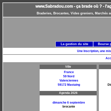
www.Sabradou.com - ça brade où ? - l'a
Braderies, Brocantes, Vides greniers, Marchés a
La gestion du site
Bourse 
Une Inscription, une mis
Acc
Ville
France
59 Nord
Valenciennes
59172 Mastaing
Di
Agenda 2026
dimanche 6 septembre
brocante