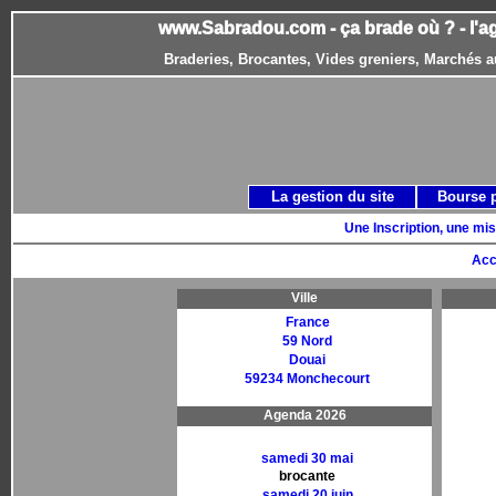
www.Sabradou.com - ça brade où ? - l'a
Braderies, Brocantes, Vides greniers, Marchés a
La gestion du site
Bourse 
Une Inscription, une mis
Acc
Ville
France
59 Nord
Douai
59234 Monchecourt
Agenda 2026
samedi 30 mai
brocante
samedi 20 juin