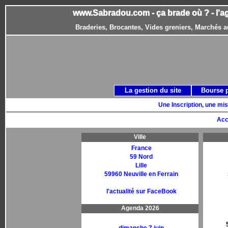
www.Sabradou.com - ça brade où ? - l'a
Braderies, Brocantes, Vides greniers, Marchés a
La gestion du site
Bourse 
Une Inscription, une mis
Acc
Ville
France
59 Nord
Lille
59960 Neuville en Ferrain
l'actualité sur FaceBook
Agenda 2026