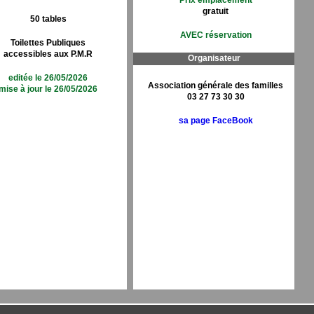
Prix emplacement
gratuit
50 tables
AVEC réservation
Toilettes Publiques
accessibles aux P.M.R
Organisateur
editée le 26/05/2026
Association générale des familles
mise à jour le 26/05/2026
03 27 73 30 30
sa page FaceBook