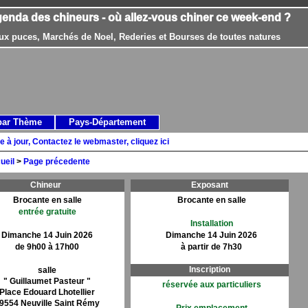
genda des chineurs - où allez-vous chiner ce week-end ?
ux puces, Marchés de Noel, Rederies et Bourses de toutes natures
par Thème
Pays-Département
e à jour, Contactez le webmaster, cliquez ici
ueil
>
Page précedente
Chineur
Exposant
Brocante en salle
Brocante en salle
entrée gratuite
Installation
Dimanche 14 Juin 2026
Dimanche 14 Juin 2026
de 9h00 à 17h00
à partir de 7h30
Inscription
salle
" Guillaumet Pasteur "
réservée aux particuliers
Place Edouard Lhotellier
9554 Neuville Saint Rémy