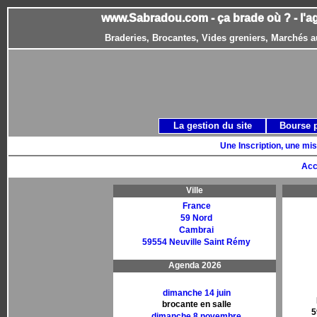
www.Sabradou.com - ça brade où ? - l'a
Braderies, Brocantes, Vides greniers, Marchés a
La gestion du site
Bourse 
Une Inscription, une mis
Acc
Ville
France
59 Nord
Cambrai
59554 Neuville Saint Rémy
Agenda 2026
dimanche 14 juin
brocante en salle
5
dimanche 8 novembre