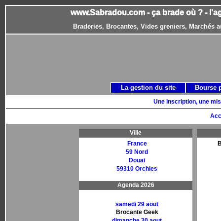
www.Sabradou.com - ça brade où ? - l'a
Braderies, Brocantes, Vides greniers, Marchés a
La gestion du site
Bourse 
Une Inscription, une mis
Acc
Ville
France
B
59 Nord
Douai
59310 Orchies
Agenda 2026
samedi 29 aout
Brocante Geek
dimanche 30 aout