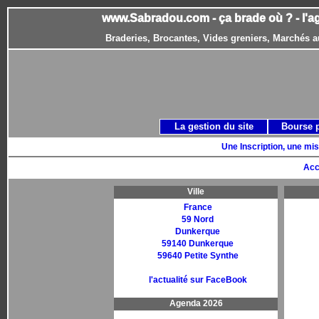
www.Sabradou.com - ça brade où ? - l'a
Braderies, Brocantes, Vides greniers, Marchés a
La gestion du site
Bourse 
Une Inscription, une mis
Acc
Ville
France
59 Nord
Dunkerque
59140 Dunkerque
59640 Petite Synthe
l'actualité sur FaceBook
Agenda 2026