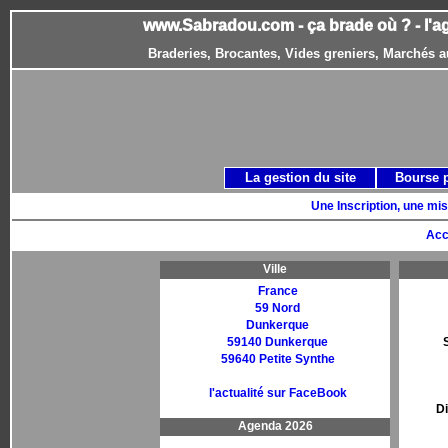
www.Sabradou.com - ça brade où ? - l'a
Braderies, Brocantes, Vides greniers, Marchés a
La gestion du site
Bourse 
Une Inscription, une mis
Acc
Ville
France
59 Nord
Dunkerque
59140 Dunkerque
59640 Petite Synthe
l'actualité sur FaceBook
D
Agenda 2026