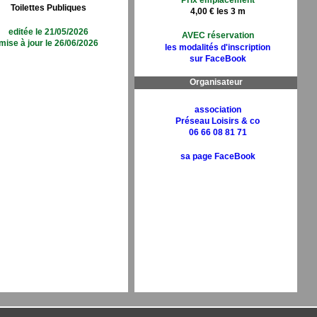
Prix emplacement
Toilettes Publiques
4,00 € les 3 m
editée le 21/05/2026
AVEC réservation
mise à jour le 26/06/2026
les modalités d'inscription
sur FaceBook
Organisateur
association
Préseau Loisirs & co
06 66 08 81 71
sa page FaceBook