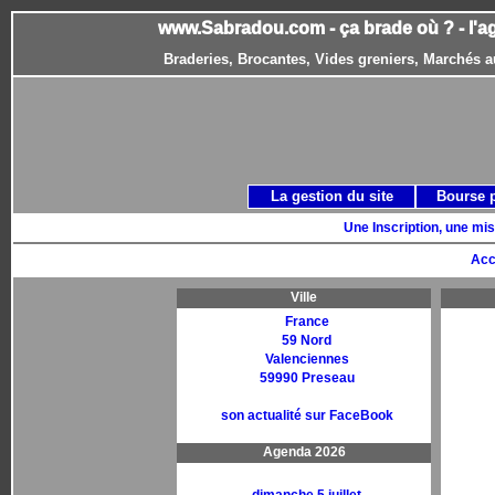
www.Sabradou.com - ça brade où ? - l'a
Braderies, Brocantes, Vides greniers, Marchés a
La gestion du site
Bourse 
Une Inscription, une mis
Acc
Ville
France
59 Nord
Valenciennes
59990 Preseau
son actualité sur FaceBook
Agenda 2026