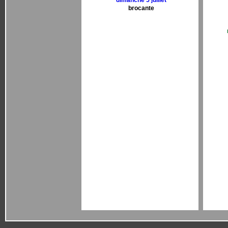
dimanche 5 juillet
brocante