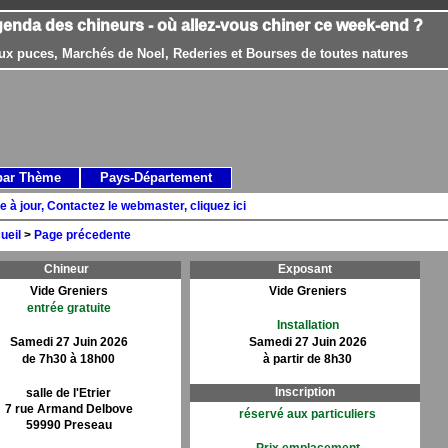
genda des chineurs - où allez-vous chiner ce week-end ?
ux puces, Marchés de Noel, Rederies et Bourses de toutes natures
par Thème
Pays-Département
e à jour, Contactez le webmaster, cliquez ici
ueil
>
Page précedente
Chineur
Exposant
Vide Greniers
Vide Greniers
entrée gratuite
Installation
Samedi 27 Juin 2026
Samedi 27 Juin 2026
de 7h30 à 18h00
à partir de 8h30
Inscription
salle de l'Etrier
7 rue Armand Delbove
réservé aux particuliers
59990 Preseau