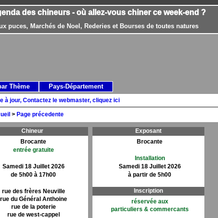
genda des chineurs - où allez-vous chiner ce week-end ?
ux puces, Marchés de Noel, Rederies et Bourses de toutes natures
par Thème
Pays-Département
e à jour, Contactez le webmaster, cliquez ici
ueil
>
Page précedente
Chineur
Exposant
Brocante
Brocante
entrée gratuite
Installation
Samedi 18 Juillet 2026
Samedi 18 Juillet 2026
de 5h00 à 17h00
à partir de 5h00
Inscription
rue des frères Neuville
rue du Général Anthoine
réservée aux
rue de la poterie
particuliers & commercants
rue de west-cappel