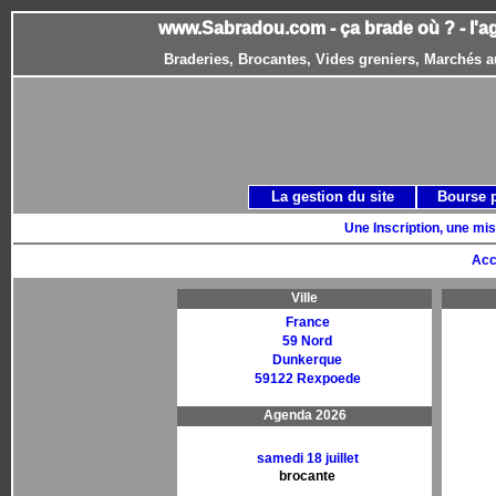
www.Sabradou.com - ça brade où ? - l'a
Braderies, Brocantes, Vides greniers, Marchés a
La gestion du site
Bourse 
Une Inscription, une mis
Acc
Ville
France
59 Nord
Dunkerque
59122 Rexpoede
Agenda 2026
samedi 18 juillet
brocante