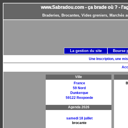
www.Sabradou.com - ça brade où ? - l'a
Braderies, Brocantes, Vides greniers, Marchés a
La gestion du site
Bourse 
Une Inscription, une mis
Acc
Ville
France
B
59 Nord
Dunkerque
59122 Rexpoede
Agenda 2026
samedi 18 juillet
brocante