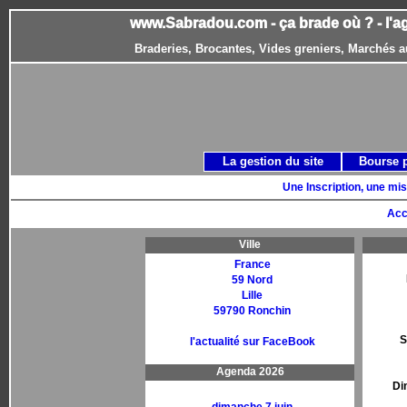
www.Sabradou.com - ça brade où ? - l'a
Braderies, Brocantes, Vides greniers, Marchés a
La gestion du site
Bourse 
Une Inscription, une mis
Acc
Ville
France
59 Nord
Lille
59790 Ronchin
S
l'actualité sur FaceBook
Agenda 2026
Di