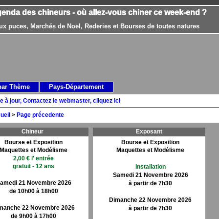
genda des chineurs - où allez-vous chiner ce week-end ?
ux puces, Marchés de Noel, Rederies et Bourses de toutes natures
par Thème
Pays-Département
e à jour, Contactez le webmaster, cliquez ici
ueil
>
Page précedente
Chineur
Exposant
Bourse et Exposition
Bourse et Exposition
Maquettes et Modélisme
Maquettes et Modélisme
2,00 € l' entrée
gratuit - 12 ans
Installation
Samedi 21 Novembre 2026
amedi 21 Novembre 2026
à partir de 7h30
de 10h00 à 18h00
Dimanche 22 Novembre 2026
manche 22 Novembre 2026
à partir de 7h30
de 9h00 à 17h00