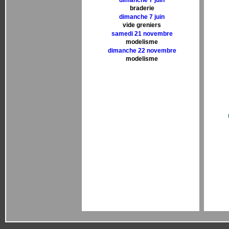
dimanche 7 juin
braderie
dimanche 7 juin
vide greniers
samedi 21 novembre
modelisme
dimanche 22 novembre
modelisme