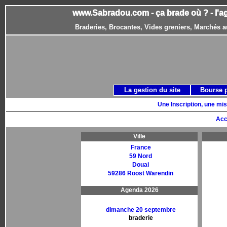
www.Sabradou.com - ça brade où ? - l'a
Braderies, Brocantes, Vides greniers, Marchés a
La gestion du site
Bourse 
Une Inscription, une mis
Acc
Ville
France
59 Nord
Douai
59286 Roost Warendin
Agenda 2026
dimanche 20 septembre
braderie