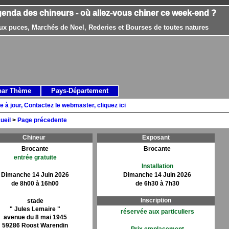
genda des chineurs - où allez-vous chiner ce week-end ?
ux puces, Marchés de Noel, Rederies et Bourses de toutes natures
par Thème
Pays-Département
e à jour, Contactez le webmaster, cliquez ici
ueil
>
Page précedente
Chineur
Exposant
Brocante
Brocante
entrée gratuite
Installation
Dimanche 14 Juin 2026
Dimanche 14 Juin 2026
de 8h00 à 16h00
de 6h30 à 7h30
Inscription
stade
" Jules Lemaire "
réservée aux particuliers
avenue du 8 mai 1945
59286 Roost Warendin