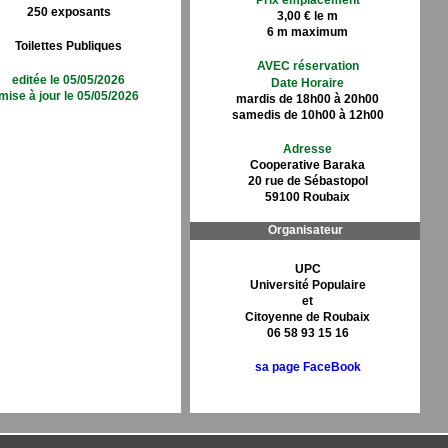
Prix emplacement
250 exposants
3,00 € le m
6 m maximum
Toilettes Publiques
AVEC réservation
editée le 05/05/2026
Date Horaire
mise à jour le 05/05/2026
mardis de 18h00 à 20h00
samedis de 10h00 à 12h00
Adresse
Cooperative Baraka
20 rue de Sébastopol
59100 Roubaix
Organisateur
UPC
Université Populaire
et
Citoyenne de Roubaix
06 58 93 15 16
sa page FaceBook