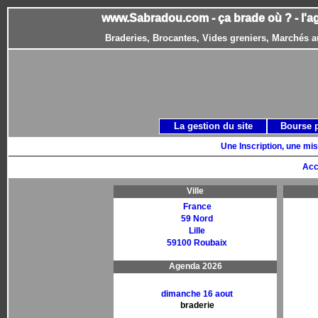
www.Sabradou.com - ça brade où ? - l'a
Braderies, Brocantes, Vides greniers, Marchés a
La gestion du site
Bourse 
Une Inscription, une mis
Acc
Ville
France
59 Nord
Lille
59100 Roubaix
Agenda 2026
dimanche 16 aout
braderie