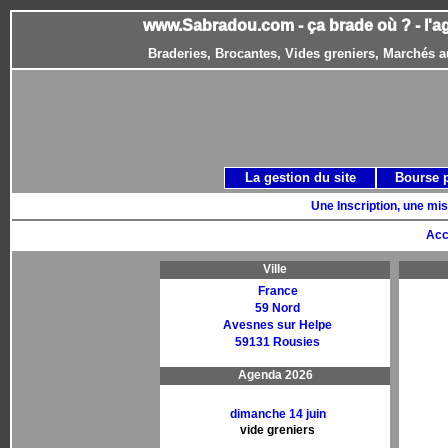
www.Sabradou.com - ça brade où ? - l'a
Braderies, Brocantes, Vides greniers, Marchés a
La gestion du site
Bourse 
Une Inscription, une mis
Acc
Ville
France
59 Nord
Avesnes sur Helpe
59131 Rousies
Agenda 2026
dimanche 14 juin
vide greniers