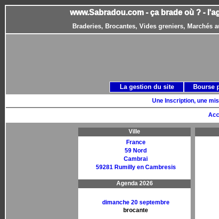
www.Sabradou.com - ça brade où ? - l'a
Braderies, Brocantes, Vides greniers, Marchés a
La gestion du site
Bourse 
Une Inscription, une mis
Acc
Ville
France
59 Nord
Cambrai
59281 Rumilly en Cambresis
Agenda 2026
dimanche 20 septembre
brocante