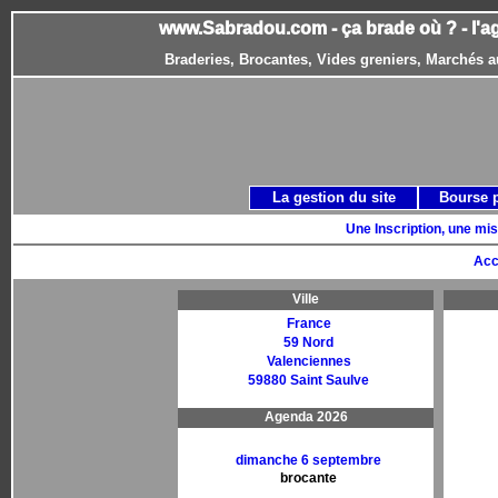
www.Sabradou.com - ça brade où ? - l'a
Braderies, Brocantes, Vides greniers, Marchés a
La gestion du site
Bourse 
Une Inscription, une mis
Acc
Ville
France
59 Nord
Valenciennes
59880 Saint Saulve
Agenda 2026
dimanche 6 septembre
brocante