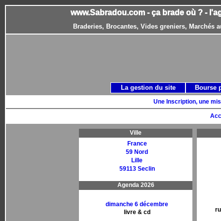
www.Sabradou.com - ça brade où ? - l'a
Braderies, Brocantes, Vides greniers, Marchés a
La gestion du site
Bourse 
Une Inscription, une mis
Acc
Ville
France
59 Nord
Lille
59113 Seclin
Agenda 2026
dimanche 6 décembre
r
livre & cd