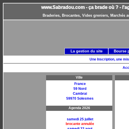
www.Sabradou.com - ça brade où ? - l'a
Braderies, Brocantes, Vides greniers, Marchés a
La gestion du site
Bourse 
Une Inscription, une mis
Acc
Ville
France
59 Nord
Cambrai
59970 Solesmes
Agenda 2026
samedi 25 juillet
brocante annulée
samedi 22 aout