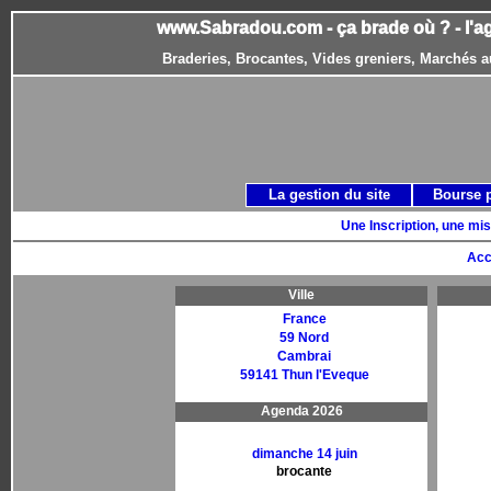
www.Sabradou.com - ça brade où ? - l'a
Braderies, Brocantes, Vides greniers, Marchés a
La gestion du site
Bourse 
Une Inscription, une mis
Acc
Ville
France
59 Nord
Cambrai
59141 Thun l'Eveque
Agenda 2026
dimanche 14 juin
brocante