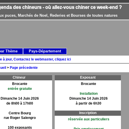
genda des chineurs - où allez-vous chiner ce week-end ?
ux puces, Marchés de Noel, Rederies et Bourses de toutes natures
par Thème
Pays-Département
e à jour, Contactez le webmaster, cliquez ici
ueil
>
Page précedente
Chineur
Exposant
Brocante
Brocante
entrée gratuite
Installation
Dimanche 14 Juin 2026
Dimanche 14 Juin 2026
de 8h00 à 17h00
à partir de 6h30
Inscription
Centre Bourg
rue Roger Salengro
réservée aux particuliers
100 exposants