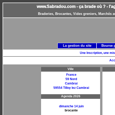
www.Sabradou.com - ça brade où ? - l'a
Braderies, Brocantes, Vides greniers, Marchés a
La gestion du site
Bourse 
Une Inscription, une mis
Acc
Ville
France
59 Nord
Cambrai
59554 Tilloy lez Cambrai
Agenda 2026
dimanche 14 juin
brocante