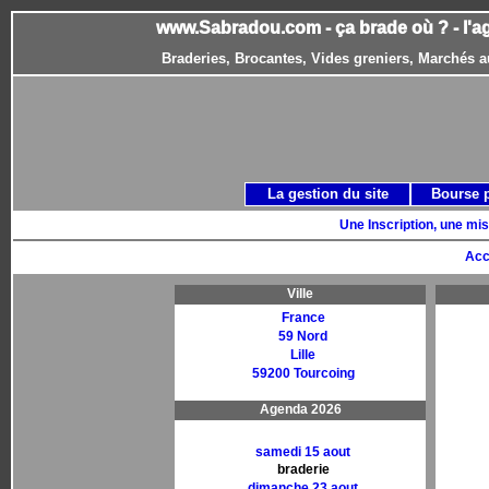
www.Sabradou.com - ça brade où ? - l'a
Braderies, Brocantes, Vides greniers, Marchés a
La gestion du site
Bourse 
Une Inscription, une mis
Acc
Ville
France
59 Nord
Lille
59200 Tourcoing
Agenda 2026
samedi 15 aout
braderie
dimanche 23 aout