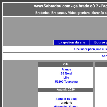
www.Sabradou.com - ça brade où ? - l'a
Braderies, Brocantes, Vides greniers, Marchés a
La gestion du site
Bourse 
Une Inscription, une mis
Acc
Ville
France
59 Nord
Lille
59200 Tourcoing
Agenda 2026
samedi 15 aout
braderie
dimanche 23 aout