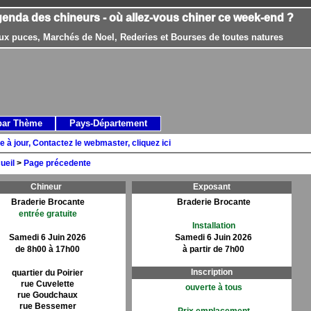
genda des chineurs - où allez-vous chiner ce week-end ?
ux puces, Marchés de Noel, Rederies et Bourses de toutes natures
par Thème
Pays-Département
e à jour, Contactez le webmaster, cliquez ici
ueil
>
Page précedente
Chineur
Exposant
Braderie Brocante
Braderie Brocante
entrée gratuite
Installation
Samedi 6 Juin 2026
Samedi 6 Juin 2026
de 8h00 à 17h00
à partir de 7h00
Inscription
quartier du Poirier
rue Cuvelette
ouverte à tous
rue Goudchaux
rue Bessemer