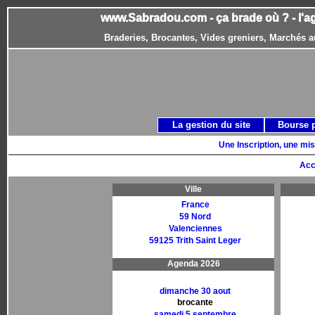
www.Sabradou.com - ça brade où ? - l'a
Braderies, Brocantes, Vides greniers, Marchés a
La gestion du site
Bourse 
Une Inscription, une mis
Acc
Ville
France
59 Nord
Valenciennes
59125 Trith Saint Leger
Agenda 2026
dimanche 30 aout
brocante
samedi 5 septembre