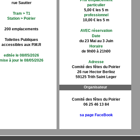
Prix emplacement
rue Sautter
particulier
5,00 € les 5 m
Tram > T1
professionnel
Station > Poirier
10,00 € les 5 m
200 emplacements
AVEC réservation
Date
Toilettes Publiques
du 23 Mai au 3 Juin
accessibles aux P.M.R
Horaire
de 9h00 à 21h00
editée le 08/05/2026
mise à jour le 08/05/2026
Adresse
Comité des fêtes du Poirier
26 rue Hector Berlioz
59125 Trith Saint Leger
Organisateur
Comité des fêtes du Poirier
06 25 46 13 84
sa page FaceBook