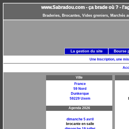
www.Sabradou.com - ça brade où ? - l'a
Braderies, Brocantes, Vides greniers, Marchés a
La gestion du site
Bourse 
Une Inscription, une mis
Acc
Ville
France
59 Nord
Dunkerque
59229 Uxem
Agenda 2026
dimanche 5 avril
brocante en salle
dimanche 19 juillet