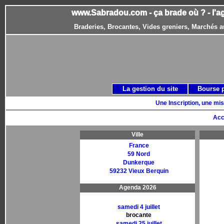
www.Sabradou.com - ça brade où ? - l'a
Braderies, Brocantes, Vides greniers, Marchés a
La gestion du site
Bourse 
Une Inscription, une mis
Acc
Ville
France
59 Nord
Dunkerque
59232 Vieux Berquin
Agenda 2026
samedi 4 juillet
brocante
samedi 25 juillet