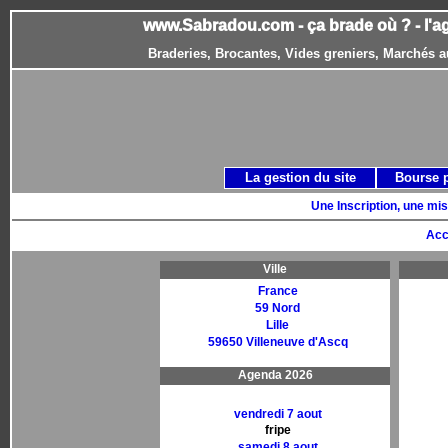
www.Sabradou.com - ça brade où ? - l'a
Braderies, Brocantes, Vides greniers, Marchés a
La gestion du site
Bourse 
Une Inscription, une mis
Acc
Ville
France
59 Nord
Lille
59650 Villeneuve d'Ascq
Agenda 2026
vendredi 7 aout
fripe
samedi 8 aout