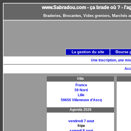
www.Sabradou.com - ça brade où ? - l'a
Braderies, Brocantes, Vides greniers, Marchés a
La gestion du site
Bourse 
Une Inscription, une mis
Acc
Ville
France
59 Nord
Lille
59650 Villeneuve d'Ascq
Agenda 2026
vendredi 7 aout
fripe
samedi 8 aout