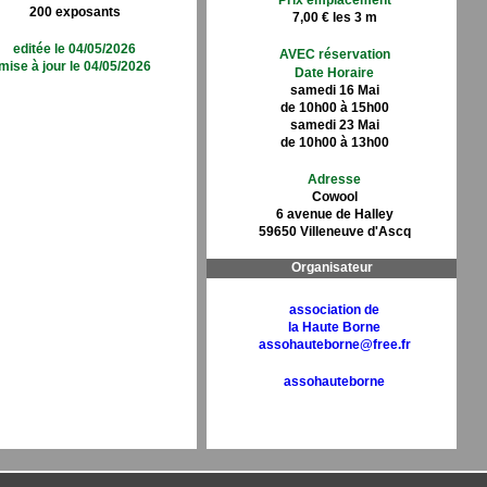
Prix emplacement
200 exposants
7,00 € les 3 m
editée le 04/05/2026
AVEC réservation
mise à jour le 04/05/2026
Date Horaire
samedi 16 Mai
de 10h00 à 15h00
samedi 23 Mai
de 10h00 à 13h00
Adresse
Cowool
6 avenue de Halley
59650 Villeneuve d'Ascq
Organisateur
association de
la Haute Borne
assohauteborne@free.fr
assohauteborne