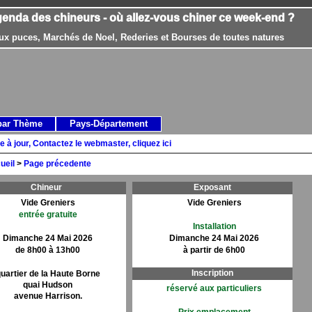
genda des chineurs - où allez-vous chiner ce week-end ?
ux puces, Marchés de Noel, Rederies et Bourses de toutes natures
par Thème
Pays-Département
e à jour, Contactez le webmaster, cliquez ici
ueil
>
Page précedente
Chineur
Exposant
Vide Greniers
Vide Greniers
entrée gratuite
Installation
Dimanche 24 Mai 2026
Dimanche 24 Mai 2026
de 8h00 à 13h00
à partir de 6h00
Inscription
uartier de la Haute Borne
quai Hudson
réservé aux particuliers
avenue Harrison.