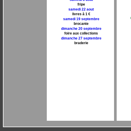
fripe
samedi 22 aout
livres à 1 €
samedi 19 septembre
brocante
dimanche 20 septembre
foire aux collections
dimanche 27 septembre
braderie