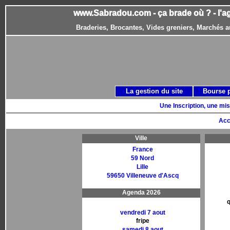
www.Sabradou.com - ça brade où ? - l'a
Braderies, Brocantes, Vides greniers, Marchés a
La gestion du site
Bourse 
Une Inscription, une mis
Acc
Ville
France
59 Nord
Lille
59650 Villeneuve d'Ascq
Agenda 2026
q
vendredi 7 aout
fripe
samedi 8 aout